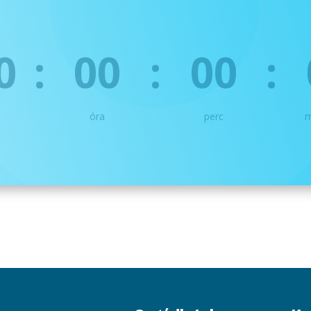
0
:
00
:
00
: