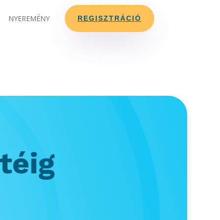
NYEREMÉNY
REGISZTRÁCIÓ
téig